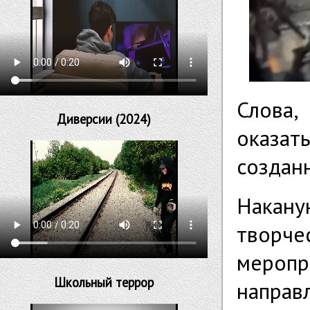
Слова,
Диверсии (2024)
оказат
создан
Накану
творч
меро
Школьный террор
направ