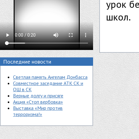
урок б
школ.
Последние новости
Светлая память Ангелам Донбасса
Совместное заседание АТК СК и
ОШ в СК
Верные долгу и присяге
Акция «Стоп вербовка»
Выставка «Мир против
терроризма!»