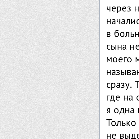
через 
начали
в боль
сына не
моего 
называю
сразу. 
где на 
я одна 
Только 
не выде