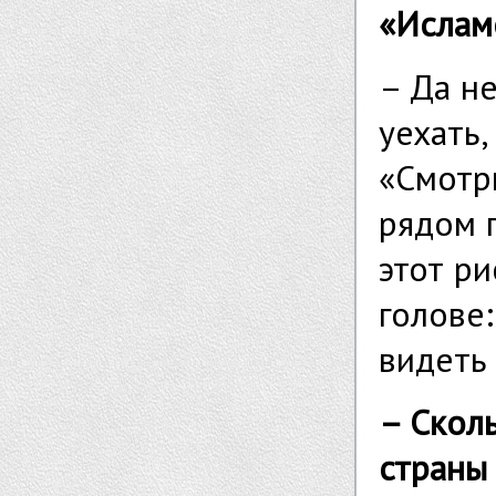
«Ислам
– Да не
уехать,
«Смотри
рядом п
этот ри
голове:
видеть
– Скол
страны