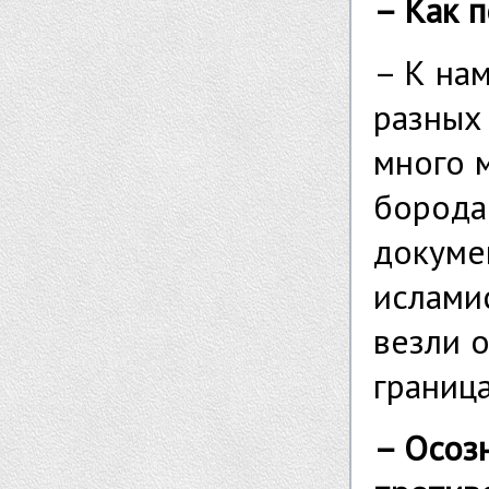
– Как 
– К нам
разных 
много 
борода
докумен
ислами
везли о
границ
– Осоз