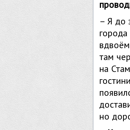
провод
– Я до 
города
вдвоём 
там че
на Стам
гостин
появил
достави
но доро