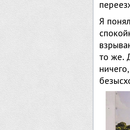
переез
Я понял
спокой
взрыва
то же.
ничего,
безысх