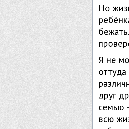
Но жизн
ребёнка
бежать.
провер
Я не м
оттуда 
различ
друг д
семью 
всю жиз