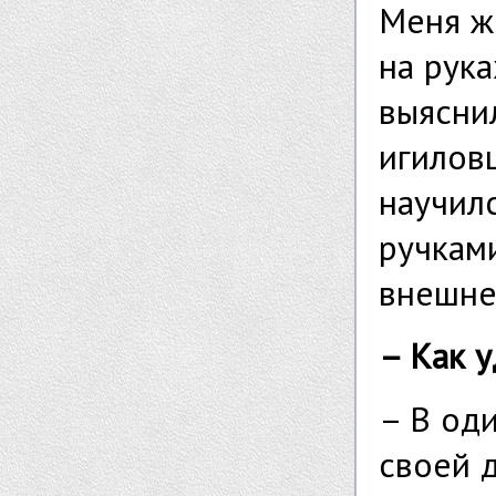
Меня ж
на рука
выясни
игиловц
научилс
ручкам
внешне
– Как у
– В од
своей д