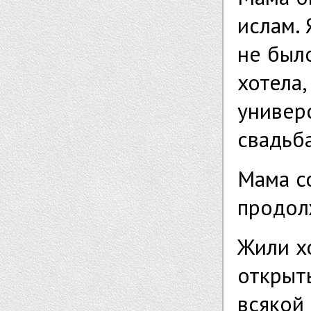
ислам. 
не было
хотела,
универс
свадьб
Мама с
продолж
Жили х
открыт
всякой 