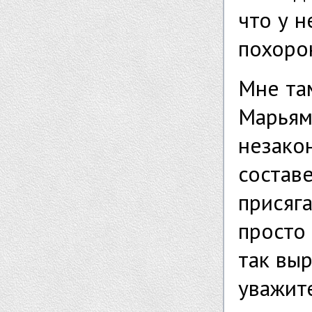
что у н
похоро
Мне та
Марьям
незако
состав
присяг
просто
так вы
уважите