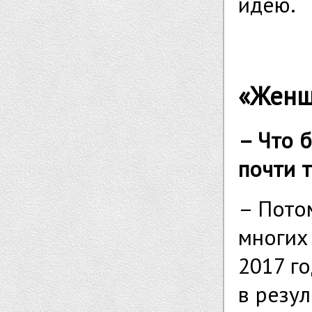
идею.
«Женщи
– Что 
почти 
– Пото
многих 
2017 г
в резу