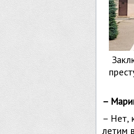
Закл
прест
– Марин
– Нет, 
летим в