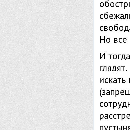
обостр
сбежали
свобод
Но все
И тогд
глядят.
искать
(запрещ
сотрудн
расстре
пустын