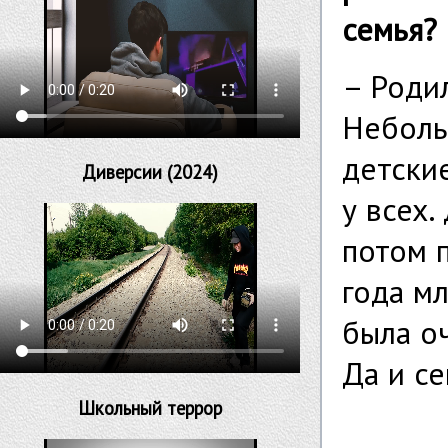
семья?
– Родил
Неболь
детские
Диверсии (2024)
у всех.
потом п
года м
была о
Да и се
Школьный террор