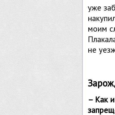
уже заб
накупил
моим сл
Плакал
не уезж
Зарож
– Как и
запрещ