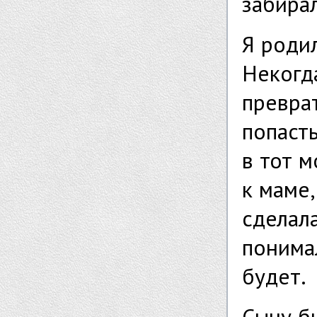
забира
Я родил
Некогд
превра
попасть
в тот 
к маме,
сделала
понима
будет.
Сыну б