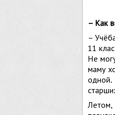
– Как в
– Учёб
11 клас
Не могу
маму х
одной. 
старши
Летом, 