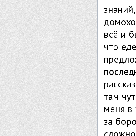
знаний
домохоз
всё и б
что ед
предло
последн
рассказ
там чут
меня в 
за бор
сложнос