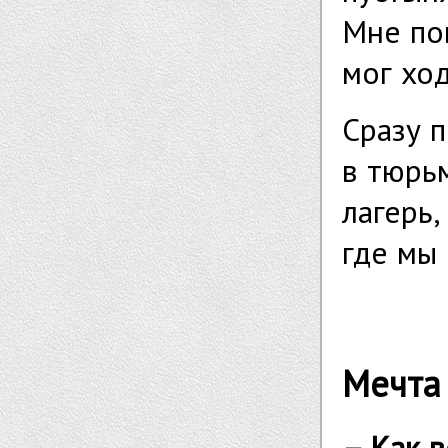
Мне по
мог хо
Сразу 
в тюрь
лагерь,
где мы
Мечта
– Как 