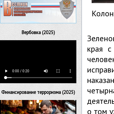
Колон
Вербовка (2025)
Зелено
края с
челов
исправ
наказа
четы
Финансирование терроризма (2025)
деятел
о том у