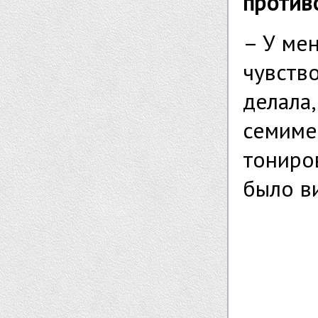
против
– У ме
чувств
делала,
семиме
тониро
было в