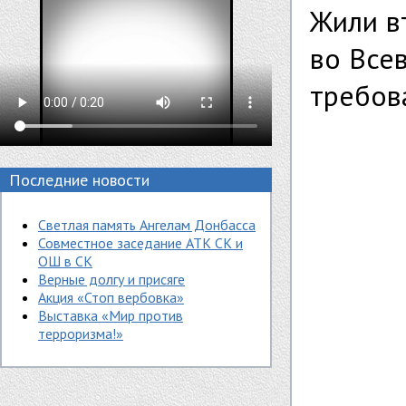
Жили в
во Все
требов
Последние новости
Светлая память Ангелам Донбасса
Совместное заседание АТК СК и
ОШ в СК
Верные долгу и присяге
Акция «Стоп вербовка»
Выставка «Мир против
терроризма!»