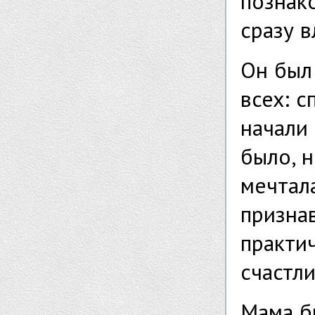
познак
сразу 
Он был
всех: с
начали 
было, н
мечтала
признав
практич
счастл
Мама б