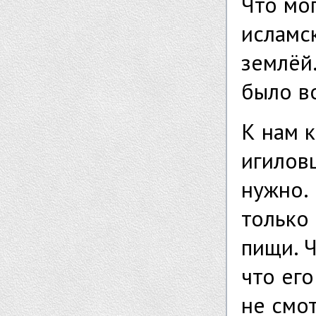
Что мог
исламск
землёй.
было в
К нам 
игиловц
нужно.
только
пищи. 
что его
не смот