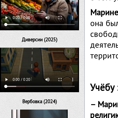
Марин
она бы
свобод
Диверсии (2025)
деятел
террит
Учёбу
Вербовка (2024)
– Марин
религию