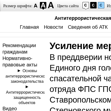
Размер шрифта:
Цвета сайта
И
Антитеррористическая
Главная
Новости
Сведения об АТК
Усиление ме
Рекомендации
гражданам
В преддверии но
Нормативно-
правовые акты
Единого дня гол
Основы
антитеррористического
спасательной ч
законодательства
отряда ФПС ГП
Антитеррористическая
защищенность
Ставропольском
объектов
Видео
Степновского м