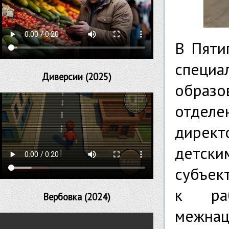
В Пяти
специ
Диверсии (2025)
образ
отделе
директ
детск
субъек
к раб
Вербовка (2024)
межна