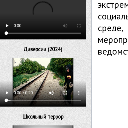
экстр
социа
среде,
мероп
ведомс
Диверсии (2024)
Школьный террор