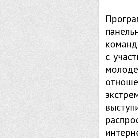
Прогр
панел
команд
с учас
молод
отнош
экстре
выступ
распро
интерн