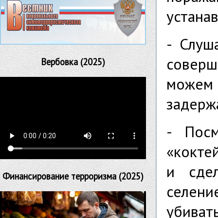
устанав
- Слуш
соверш
Вербовка (2025)
можем
задерж
- Посм
«кокте
и сде
Финансирование терроризма (2025)
селен
убиват