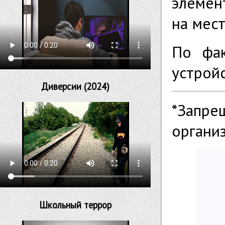
элемен
на мест
По фак
устрой
Диверсии (2024)
*Запр
органи
Школьный террор