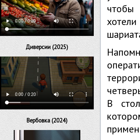
чтобы 
хотели
шариат
Диверсии (2025)
На
опера
терро
четвер
В сто
котор
Вербовка (2024)
приме