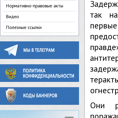
Задерж
Нормативно-правовые акты
так н
Видео
первы
Полезные ссылки
пред
правде
антит
задерж
терак
огнест
Они р
поража