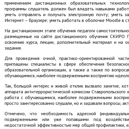
применением дистанционных образовательных технолог
программы слушатель должен был владеть навыками работы
уметь отправлять и получать электронную почту; уметь з
Интернет – браузере; уметь работать в оболочке Moodle в с
На дистанционном этапе обучения педагоги самостоятельно
размещенные на сайте дистанционного обучения СКИРО 
освоению курса, лекции, дополнительный материал и на о
задания.
Для проведения очной, практико-ориентированной част
приглашены специалисты в сфере обеспечения безопасно
образовательной организации, а также а также по вопрос
обучающимися, наиболее подверженными восприятию идеоло
Так, большой интерес и живой отклик вызвало занятие, ко
аппарата антитеррористической комиссии Ставропольского к
работа с обучающимися, наиболее подверженными восприя
просто заинтересованно слушали, но и задавали вопросы, акт
Отмечено, что необходимость адресной (индивидуаль
подверженными или уже попавшими под воздействие
недостаточной эффективностью мер общей профилактики, к