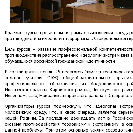
Краевые курсы проведены в рамках выполнения государ
противодействия идеологии терроризма в Ставропольском кра
Цель курсов – развитие профессиональной компетентности
противодействия распространению идеологии экстремизма в
обучающихся российской гражданской идентичности.
В состав группы вошли 25 педагогов (заместители директо
педагог, учителя ОБЖ) общеобразовательных органи
профессионального образования из Андроповского райо
Ипатовского района, Кировского района, Левокумского район
Невинномысска, Новоалександровского района, г. Ставрополя
Организаторы курсов подчеркнули, что идеология экстр
молодежную среду, что, в свою очередь, является серье
нашей Родины. За последние двенадцать лет в Российск
система противодействия терроризму и экстремизму, в ос
данной проблемы. При этом основные усилия сосредотачи