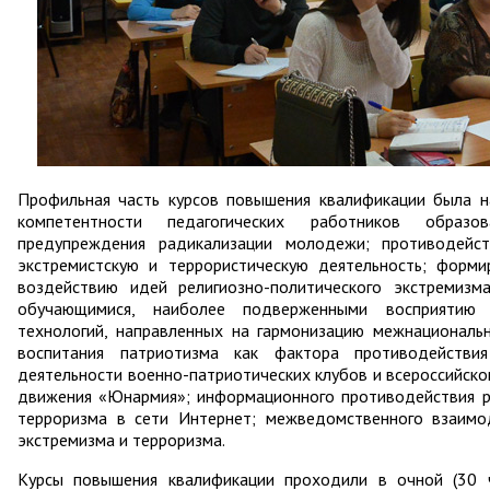
Профильная часть курсов повышения квалификации была н
компетентности педагогических работников образо
предупреждения радикализации молодежи; противодейс
экстремистскую и террористическую деятельность; форм
воздействию идей религиозно-политического экстремизм
обучающимися, наиболее подверженными восприятию и
технологий, направленных на гармонизацию межнациональ
воспитания патриотизма как фактора противодействия
деятельности военно-патриотических клубов и всероссийск
движения «Юнармия»; информационного противодействия р
терроризма в сети Интернет; межведомственного взаимо
экстремизма и терроризма.
Курсы повышения квалификации проходили в очной (30 