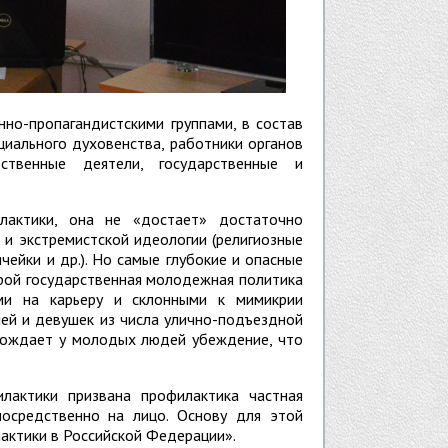
но-пропагандистскими группами, в состав
циального духовенства, работники органов
ственные деятели, государственные и
лактики, она не «достает» достаточно
 и экстремистской идеологии (религиозные
ейки и др.). Но самые глубокие и опасные
рой государственная молодежная политика
ыми на карьеру и склонными к мимикрии
ей и девушек из числа улично-подъездной
орождает у молодых людей убеждение, что
лактики призвана профилактика частная
епосредственно на лицо. Основу для этой
актики в Российской Федерации».