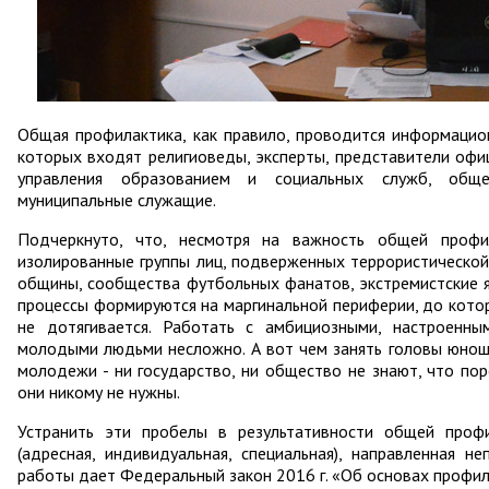
Общая профилактика, как правило, проводится информацион
которых входят религиоведы, эксперты, представители офи
управления образованием и социальных служб, обще
муниципальные служащие.
Подчеркнуто, что, несмотря на важность общей профи
изолированные группы лиц, подверженных террористической
общины, сообщества футбольных фанатов, экстремистские яч
процессы формируются на маргинальной периферии, до кото
не дотягивается. Работать с амбициозными, настроенн
молодыми людьми несложно. А вот чем занять головы юнош
молодежи - ни государство, ни общество не знают, что п
они никому не нужны.
Устранить эти пробелы в результативности общей профи
(адресная, индивидуальная, специальная), направленная н
работы дает Федеральный закон 2016 г. «Об основах профил