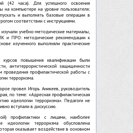
ий (42 часа). Для успешного освоения
 на компьютере на уровне пользователя;
апускать и выполнять базовые операции в
трогом соответствии с инструкциями.
 изучали учебно-методические материалы,
ПК и ПРО: методические рекомендации к
снове изученного выполняли практические
и курсов повышения квалификации были
сти, антитеррористической защищенности
ам проведения профилактической работы с
гии терроризма.
торое провел Игорь Аникеев, руководитель
рая, по теме: «Адресная профилактическая
тию идеологии терроризма». Педагоги не
ивно вступали в дискуссию.
ной) профилактики с лицами, наиболее
 идеологии терроризма обусловлена
оторая оказывает воздействие в основном